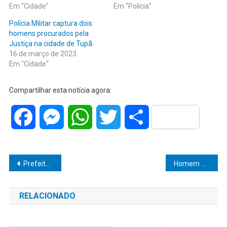
Em "Cidade"
Em "Polícia"
Polícia Militar captura dois
homens procurados pela
Justiça na cidade de Tupã.
16 de março de 2023
Em "Cidade"
Compartilhar esta notícia agora:
Facebook
Messenger
WhatsApp
Twitter
Share
Navegação
Prefeito Vinicius Camarinha e Secretário Vitor Gazola impulsionam empreendedorismo em Marília com o Programa Exporta SP!
Homem Procurado é Capturado em Herculândia: Justiça em Ação!
de
RELACIONADO
Post