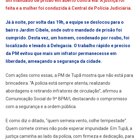
um mandado de prisão em aberto contra ela. A justiça foi
feita e a mulher foi conduzida à Central de Polícia Judiciária.
Já à noite, por volta das 19h, a equipe se deslocou para o
bairro Jardim Cibele, onde outro mandado de prisão foi
cumprido. Desta vez, um homem, condenado por roubo, foi
localizado e levado à Delegacia. O trabalho rápido e preciso
da PM evitou que mais um infrator permanecesse em
liberdade, ameaçando a segurança da cidade.
Com ações como essas, a PM de Tupã mostra que não está para
brincadeira. “A polícia está sempre atenta, realizando
abordagens e retirando infratores de circulação”, afirmou a
Comunicação Social do 9º BPM/I, destacando o compromisso
com a segurança e a ordem pública.
E como diz o ditado, “quem semeia vento, colhe tempestade”.
Quem comete crimes não pode esperar impunidade. Em Tupã, a
justiça caminha ao lado da polícia, com firmeza e dedicação, para