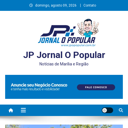
Skip
domingo, agosto 09, 2026
Contato
to
content
JP Jornal O Popular
Notícias de Marília e Região