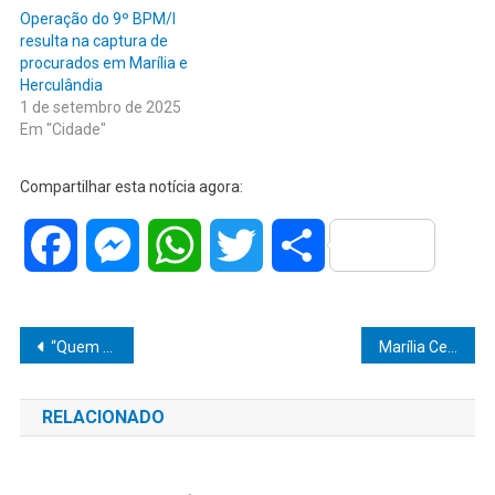
Operação do 9º BPM/I
resulta na captura de
procurados em Marília e
Herculândia
1 de setembro de 2025
Em "Cidade"
Compartilhar esta notícia agora:
Facebook
Messenger
WhatsApp
Twitter
Share
Navegação
“Quem procura, acha: Justiça age rápido e põe criminosos atrás das grades!”
Marília Celebra Conquista Histórica com Título de Visitante Ilustre e Novo Projeto de Saúde
de
RELACIONADO
Post