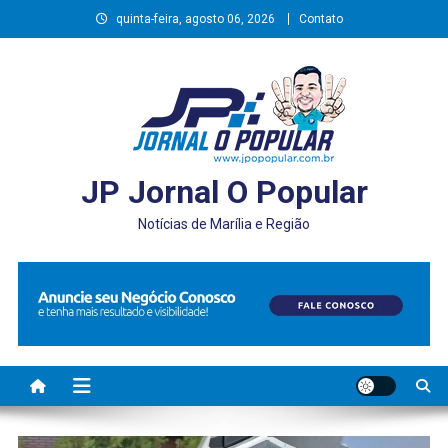
Skip
quinta-feira, agosto 06, 2026
Contato
to
content
JP Jornal O Popular
Notícias de Marília e Região