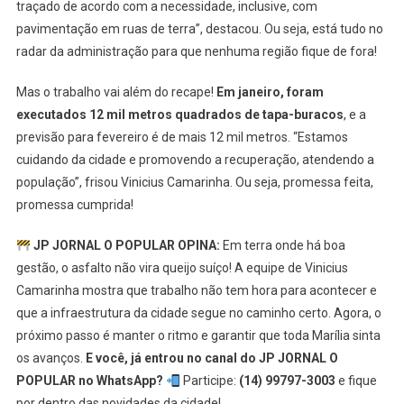
traçado de acordo com a necessidade, inclusive, com
pavimentação em ruas de terra”, destacou. Ou seja, está tudo no
radar da administração para que nenhuma região fique de fora!
Mas o trabalho vai além do recape!
Em janeiro, foram
executados 12 mil metros quadrados de tapa-buracos
, e a
previsão para fevereiro é de mais 12 mil metros. “Estamos
cuidando da cidade e promovendo a recuperação, atendendo a
população”, frisou Vinicius Camarinha. Ou seja, promessa feita,
promessa cumprida!
JP JORNAL O POPULAR OPINA:
Em terra onde há boa
gestão, o asfalto não vira queijo suíço! A equipe de Vinicius
Camarinha mostra que trabalho não tem hora para acontecer e
que a infraestrutura da cidade segue no caminho certo. Agora, o
próximo passo é manter o ritmo e garantir que toda Marília sinta
os avanços.
E você, já entrou no canal do JP JORNAL O
POPULAR no WhatsApp?
Participe:
(14) 99797-3003
e fique
por dentro das novidades da cidade!