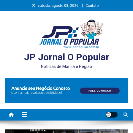
Skip
sábado, agosto 08, 2026
Contato
to
content
JP Jornal O Popular
Notícias de Marília e Região