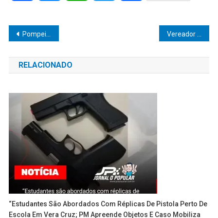
Navegação
Pompeia dá um grande passo para o futuro: Prefeito Diogo anuncia medidas para a Primeira Infância e fortalecimento da Rede Protetiva
Vereador Batata Corredato Destaca Importância do Programa Municipal de Alimentação e Investimentos para a Educação
de
RELACIONADO
Post
“Estudantes São Abordados Com Réplicas De Pistola Perto De
Escola Em Vera Cruz; PM Apreende Objetos E Caso Mobiliza