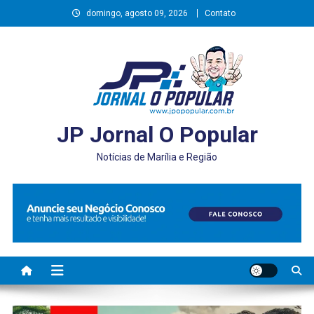
Skip
domingo, agosto 09, 2026
Contato
to
content
JP Jornal O Popular
Notícias de Marília e Região