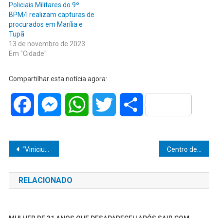
Policiais Militares do 9º
BPM/I realizam capturas de
procurados em Marília e
Tupã
13 de novembro de 2023
Em "Cidade"
Compartilhar esta notícia agora:
Facebook
Messenger
WhatsApp
Twitter
Share
Navegação
“Vinicius Camarinha e Supermercadistas: União que Abastece o Progresso de Marília!”
Centro de Reabilitação da Unimed Marília: Dois anos de cuidado especializado e excelência!
de
RELACIONADO
Post