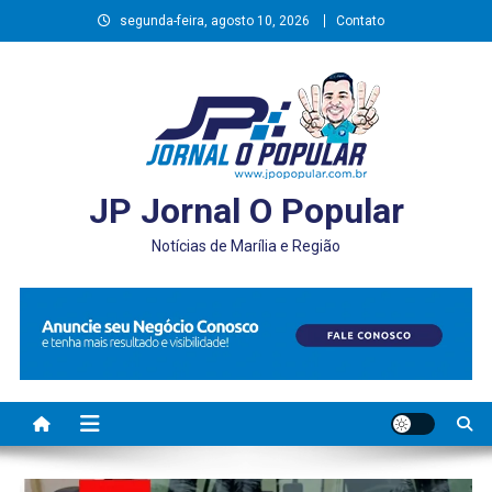
Skip
segunda-feira, agosto 10, 2026
Contato
to
content
JP Jornal O Popular
Notícias de Marília e Região