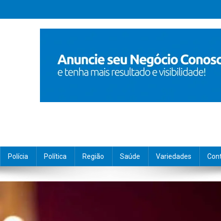
Polícia
Política
Região
Saúde
Variedades
Con