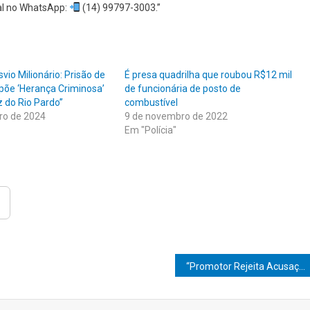
nal no WhatsApp:
(14) 99797-3003.”
svio Milionário: Prisão de
É presa quadrilha que roubou R$12 mil
xpõe ‘Herança Criminosa’
de funcionária de posto de
 do Rio Pardo”
combustível
ro de 2024
9 de novembro de 2022
Em "Polícia"
“Promotor Rejeita Acusação de Fraude e Valida Campanha de Burcão como Exemplo de Perseverança Política”