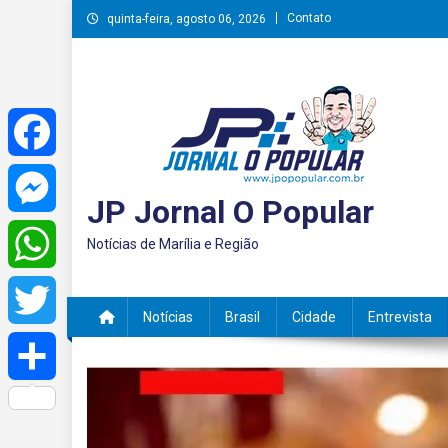
Skip
Contato
quinta-feira, agosto 06, 2026
to
content
Facebook
JP Jornal O Popular
Messenger
Notícias de Marília e Região
WhatsApp
Notícias
Brasil
Cidade
Entrevista
Twitter
Share