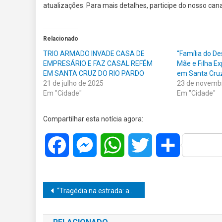
atualizações. Para mais detalhes, participe do nosso ca
Relacionado
TRIO ARMADO INVADE CASA DE
“Família do De
EMPRESÁRIO E FAZ CASAL REFÉM
Mãe e Filha E
EM SANTA CRUZ DO RIO PARDO
em Santa Cruz
21 de julho de 2025
23 de novemb
Em "Cidade"
Em "Cidade"
Compartilhar esta notícia agora:
Facebook
Messenger
WhatsApp
Twitter
Share
Navegação
“Tragédia na estrada: adolescente perde a vida ao voltar de sua festa de formatura com o pai, e luto toma conta da cidade”
de