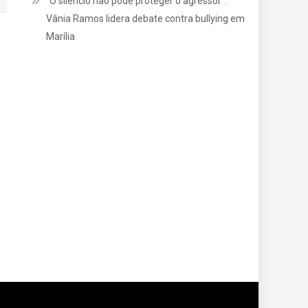
“O silêncio não pode proteger o agressor”:
Vânia Ramos lidera debate contra bullying em
Marília
P