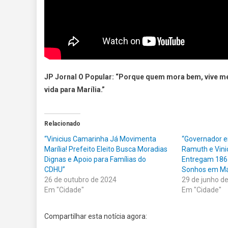
JP Jornal O Popular: “Porque quem mora bem, vive me
vida para Marília.”
Relacionado
“Vinicius Camarinha Já Movimenta
“Governador em
Marília! Prefeito Eleito Busca Moradias
Ramuth e Vini
Dignas e Apoio para Famílias do
Entregam 186
CDHU”
Sonhos em Mar
26 de outubro de 2024
29 de junho d
Em "Cidade"
Em "Cidade"
Compartilhar esta notícia agora: