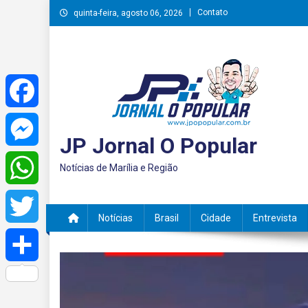
Skip
Contato
quinta-feira, agosto 06, 2026
to
content
Facebook
JP Jornal O Popular
Messenger
Notícias de Marília e Região
WhatsApp
Notícias
Brasil
Cidade
Entrevista
Twitter
Share