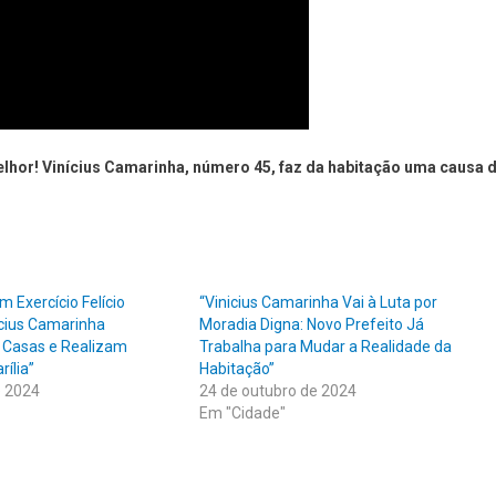
lhor! Vinícius Camarinha, número 45, faz da habitação uma causa 
 Exercício Felício
“Vinicius Camarinha Vai à Luta por
cius Camarinha
Moradia Digna: Novo Prefeito Já
 Casas e Realizam
Trabalha para Mudar a Realidade da
ília”
Habitação”
e 2024
24 de outubro de 2024
Em "Cidade"