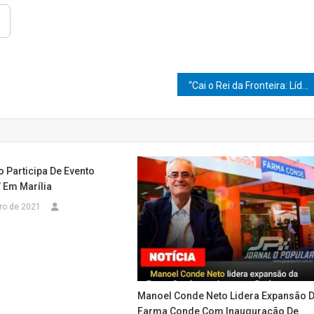
“Cai o Rei da Fronteira: Líder do PCC é Preso em Cascavel com Documentos Falsos”
 Participa De Evento
 Em Marília
ro de 2021
Manoel Conde Neto Lidera Expansão 
Farma Conde Com Inauguração De