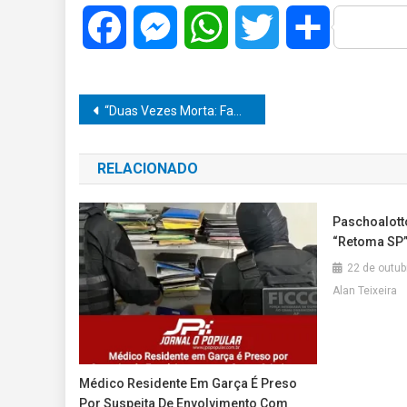
Facebook
Messenger
WhatsApp
Twitter
Share
Navegação
“Duas Vezes Morta: Família Denuncia Hospital por Negligência Após Notificação de Óbito Errônea em Marília”
de
RELACIONADO
Post
Paschoalotto
“Retoma SP”
22 de outub
Alan Teixeira
Médico Residente Em Garça É Preso
Por Suspeita De Envolvimento Com