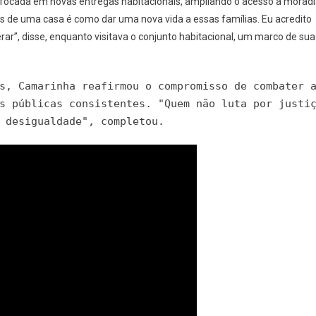
 focada em novas entregas habitacionais, ampliando o acesso à morad
s de uma casa é como dar uma nova vida a essas famílias. Eu acredito
ar”, disse, enquanto visitava o conjunto habitacional, um marco de sua
s, Camarinha reafirmou o compromisso de combater 
s públicas consistentes. "Quem não luta por justi
 desigualdade", completou.