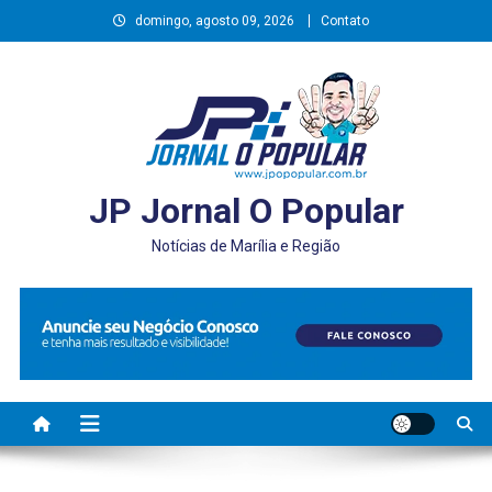
Skip
domingo, agosto 09, 2026
Contato
to
content
JP Jornal O Popular
Notícias de Marília e Região