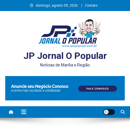
Skip
domingo, agosto 09, 2026
Contato
to
content
JP Jornal O Popular
Notícias de Marília e Região