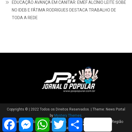
EDUCAÇÃO AVANÇA EM CANITAR: EMEF ALCÍNIO LEITE SOBE
NO IDEB E FÁTIMA RODRIGUES DESTACA TRABALHO DE
TODA A REDE
Copyrights © | 2022 Todos os Direitos Reservados.
|
Theme: News Portal
by
Mystery Themes
.
Facebook
Messenger
WhatsApp
Twitter
Share
Brasil
Cidade
Variedades
Polícia
Política
Região
Saúde