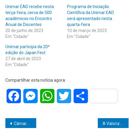
Unimar EAD recebe nesta
Programa de Iniciação
terça-feira, cerca de 500
Científica da Unimar EAD
acadêmicos no Encontro
será apresentado nesta
Anual de Discentes
quarta-feira
20 de junho de 2023
10 de março de 2023
Em "Cidade"
Em "Cidade"
Unimar participa da 20ª
edição do Japan Fest
27 de abril de 2023
Em "Cidade"
Compartilhar esta notícia agora:
Facebook
Messenger
WhatsApp
Twitter
Share
Navegação
Câmara de Marília aprova importantes Projetos de Lei para a cultura
A Valorização do Professor: Um Desafio Necessário para a Educação no Brasil