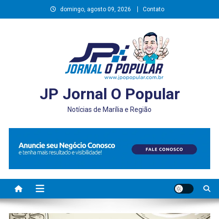
Skip
domingo, agosto 09, 2026
Contato
to
content
JP Jornal O Popular
Notícias de Marília e Região