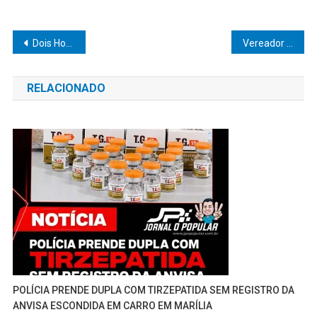
Navegação
Dois Homens Presos por Tráfico de Drogas em Garça
Vereador Evandro Galete Solicita Participação no Programa Nacional de Habitação Rural
de
RELACIONADO
Post
POLÍCIA PRENDE DUPLA COM TIRZEPATIDA SEM REGISTRO DA
ANVISA ESCONDIDA EM CARRO EM MARÍLIA