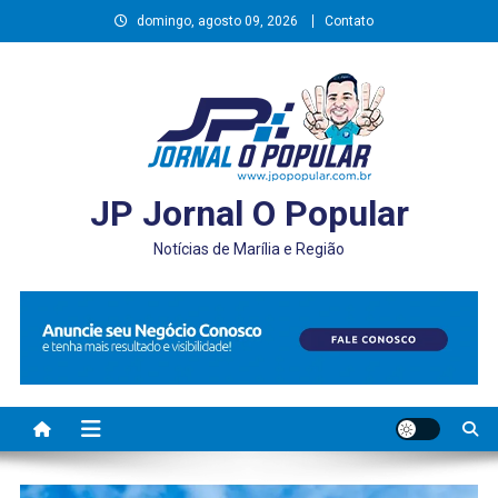
Skip
domingo, agosto 09, 2026
Contato
to
content
JP Jornal O Popular
Notícias de Marília e Região