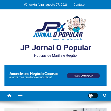
Skip
sexta-feira, agosto 07, 2026
Contato
to
content
JP Jornal O Popular
Notícias de Marília e Região