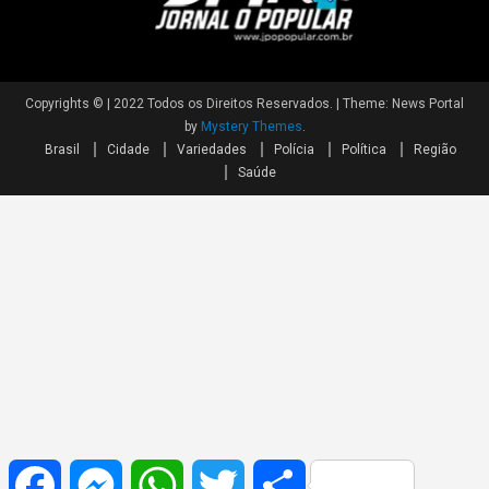
Copyrights © | 2022 Todos os Direitos Reservados.
|
Theme: News Portal
by
Mystery Themes
.
Brasil
Cidade
Variedades
Polícia
Política
Região
Saúde
Facebook
Messenger
WhatsApp
Twitter
Share