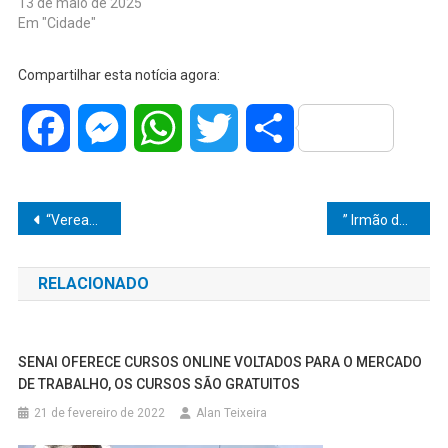
13 de maio de 2025
Em "Cidade"
Compartilhar esta notícia agora:
Facebook
Messenger
WhatsApp
Twitter
Share
Navegação
“Vereador Evandro Galete Conquista Bom Prato Móvel para Marília: Um Passo Vital na Luta Contra a Fome na Comunidade”
” Irmão do Secretário Executivo da Segurança Pública tem Expulsão Anulada após Acusação de Esquentar Carros Roubados”
de
RELACIONADO
Post
SENAI OFERECE CURSOS ONLINE VOLTADOS PARA O MERCADO
DE TRABALHO, OS CURSOS SÃO GRATUITOS
21 de fevereiro de 2022
Alan Teixeira