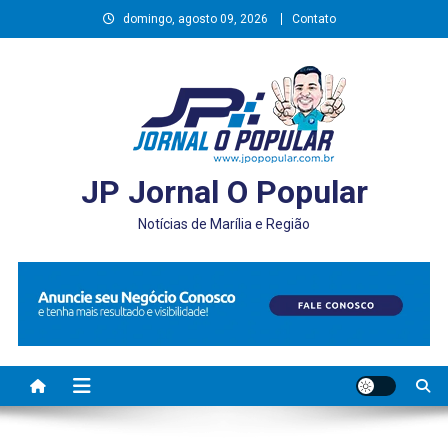
Skip
domingo, agosto 09, 2026
Contato
to
content
JP Jornal O Popular
Notícias de Marília e Região