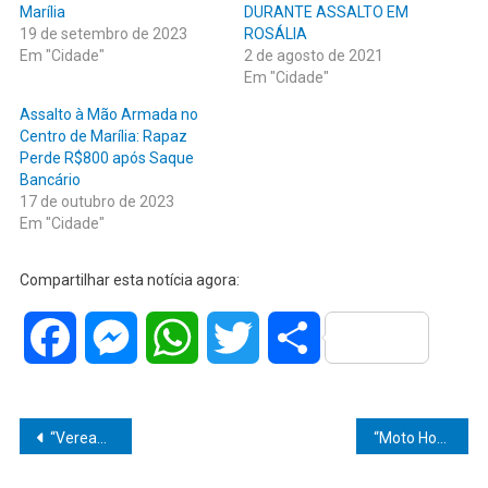
Marília
DURANTE ASSALTO EM
19 de setembro de 2023
ROSÁLIA
Em "Cidade"
2 de agosto de 2021
Em "Cidade"
Assalto à Mão Armada no
Centro de Marília: Rapaz
Perde R$800 após Saque
Bancário
17 de outubro de 2023
Em "Cidade"
Compartilhar esta notícia agora:
Facebook
Messenger
WhatsApp
Twitter
Share
Navegação
“Vereador Luiz Eduardo Nardi exige providências urgentes para caótica situação na frota de ambulâncias de Marília: ‘Urgência é palavra-chave'”
“Moto Honda CG 125 é furtada da frente de residência em Padre Nóbrega, deixando morador indignado e comunidade em alerta”
de