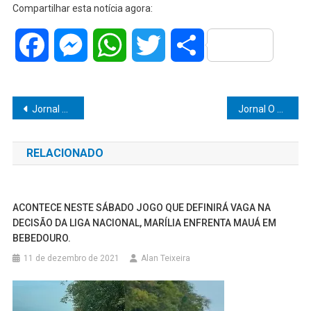
Compartilhar esta notícia agora:
Facebook
Messenger
WhatsApp
Twitter
Share
Navegação
Jornal O Popular destaca a atuação extraordinária do vereador Danilo da Saúde em assegurar recursos vitais para hospitais e entidades em 2024.
Jornal O Popular Destaca Ações Decisivas da Polícia Militar em Marília
de
RELACIONADO
Post
ACONTECE NESTE SÁBADO JOGO QUE DEFINIRÁ VAGA NA
DECISÃO DA LIGA NACIONAL, MARÍLIA ENFRENTA MAUÁ EM
BEBEDOURO.
11 de dezembro de 2021
Alan Teixeira