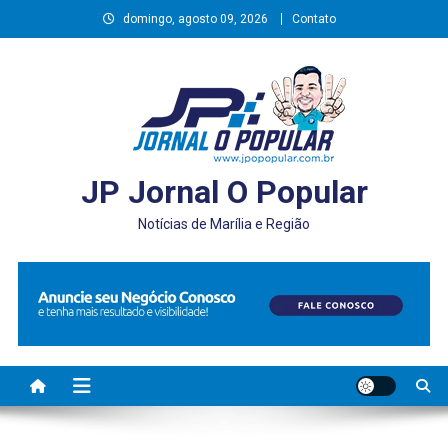
Skip
domingo, agosto 09, 2026
Contato
to
content
JP Jornal O Popular
Notícias de Marília e Região