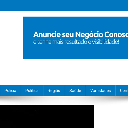
Polícia
Política
Região
Saúde
Variedades
Con