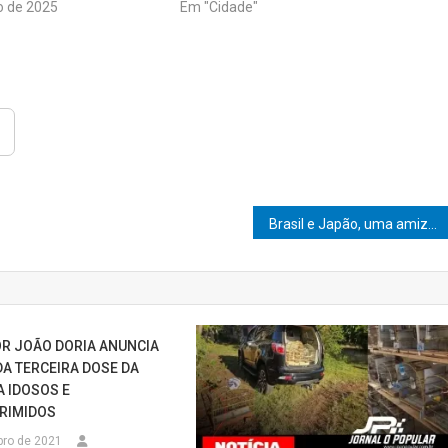
o de 2025
Em "Cidade"
Brasil e Japão, uma amizade que atravessa gerações — Walter Ihoshi marca presença em evento com a realeza japonesa
R JOÃO DORIA ANUNCIA
DA TERCEIRA DOSE DA
A IDOSOS E
RIMIDOS
bro de 2021