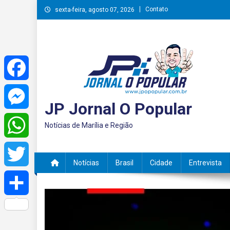
Skip
Contato
sexta-feira, agosto 07, 2026
to
content
Facebook
JP Jornal O Popular
Messenger
Notícias de Marília e Região
WhatsApp
Notícias
Brasil
Cidade
Entrevista
Twitter
Share