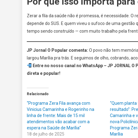
Por que isso importa para 
Zerar a fila da saúde não é promessa, é necessidade. O r
depende do SUS. E quem viveu o sufoco de uma gestão 
tempo sendo construído — com muito trabalho pela frente
JP Jornal O Popular comenta:
O povo não tem memória 
largou Marília pra trás. E seguimos de olho, cobrando, 
Entre no nosso canal no WhatsApp – JP JORNAL O P
direta e popular!
Relacionado
“Programa Zera Fila avança com
“Quem planta 
Vinicius Camarinha e Rogerinho na
resultado”: Pre
linha de frente: Mais de 15 mil
Camarinha e v
atendimentos vão acabar com a
nova Policlíni
espera na Saúde de Marília”
Programa Zera
18 de julho de 2025
Marília