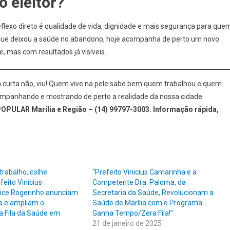
o eleitor?
eflexo direto é qualidade de vida, dignidade e mais segurança para que
que deixou a saúde no abandono, hoje acompanha de perto um novo
, mas com resultados já visíveis.
curta não, viu! Quem vive na pele sabe bem quem trabalhou e quem
acompanhando e mostrando de perto a realidade da nossa cidade.
OPULAR Marília e Região – (14) 99797-3003. Informação rápida,
trabalho, colhe
“Prefeito Vinicius Camarinha e a
feito Vinícius
Competente Dra. Paloma, da
ice Rogerinho anunciam
Secretaria da Saúde, Revolucionam a
ca e ampliam o
Saúde de Marília com o Programa
 Fila da Saúde em
Ganha Tempo/Zera Fila!”
21 de janeiro de 2025