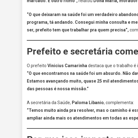
marcado. É outro ritmo”,
relatou
Dona Maria, moradora
“O que deixaram na saúde foi um verdadeiro abandon
programa, tá andando. Consegui minha consulta e meu
ser, prefeito tem que trabalhar pra quem precisa”,
com
Prefeito e secretária com
O prefeito
Vinicius Camarinha
destaca que o trabalho é 
“O que encontramos na saúde foi um absurdo. Não dav
Estamos avançando muito, quase 25 mil atendimentos
das pessoas é nossa missão.”
A secretária da Saúde,
Paloma Libanio
, complementa:
“Temos muito ainda pra resolver, mas o caminho é e
ampliar ainda mais os atendimentos em todas as espe