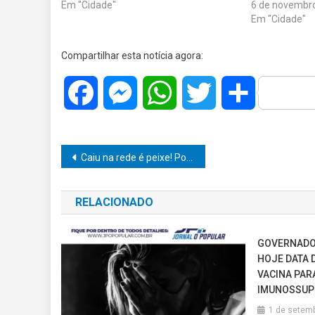
Em "Cidade"
6 de novembr
Em "Cidade"
Compartilhar esta notícia agora:
Facebook
Messenger
WhatsApp
Twitter
Share
Navegação
Caiu na rede é peixe! Polícia prende homem por tráfico na Vila Flândria em Pompéia
de
RELACIONADO
Post
GOVERNADO
HOJE DATA 
VACINA PAR
IMUNOSSUP
1 de setem