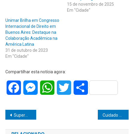
15 de novembro de 2025
Em "Cidade"
Unimar Brilha em Congresso
Internacional de Direito em
Buenos Aires: Destaque na
Colaboração Acadêmica na
América Latina
31 de outubro de 2023
Em "Cidade"
Compartilhar esta notícia agora:
Facebook
Messenger
WhatsApp
Twitter
Share
Navegação
Supermercado Tauste Transforma Compras em Sonhos Realizados no Multiprêmios!
Cuidado e dedicação: Dia do Médico de Família e Comunidade
de