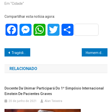
Em "Cidade"
Compartilhar esta notícia agora:
Facebook
Messenger
WhatsApp
Twitter
Share
Navegação
Tragédia em Santa Cruz do Rio Pardo: Idoso de 87 Anos Não Sobrevive Após Trágico Atropelamento por Moto
Homem de 35 anos preso por tráfico de drogas em Marília! Polícia apreende drogas e dinheiro
de
RELACIONADO
Post
Docente Da Unimar Participará Do 1º Simpósio Internacional
Einstein De Pacientes Graves
20 de junho de 2021
Alan Teixeira