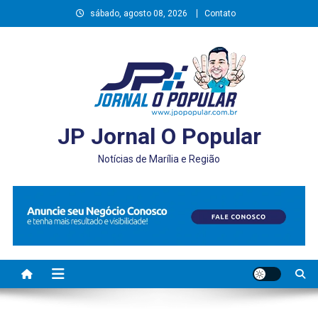
Skip
sábado, agosto 08, 2026
Contato
to
content
JP Jornal O Popular
Notícias de Marília e Região