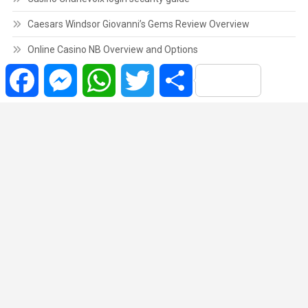
Caesars Windsor Giovanni’s Gems Review Overview
Online Casino NB Overview and Options
Facebook
Messenger
WhatsApp
Twitter
Share
Copyrights © | 2022 Todos os Direitos Reservados.
|
Theme: News Portal
by
Mystery Themes
.
Brasil
Cidade
Variedades
Polícia
Política
Região
Saúde