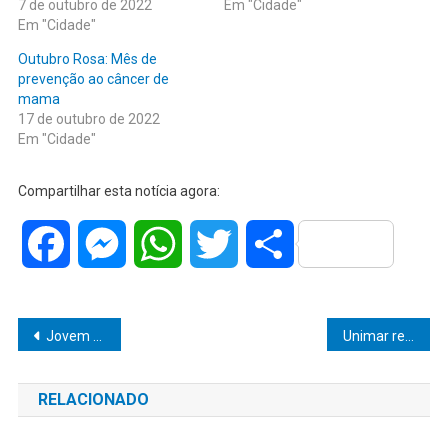
7 de outubro de 2022
Em "Cidade"
Em "Cidade"
Outubro Rosa: Mês de
prevenção ao câncer de
mama
17 de outubro de 2022
Em "Cidade"
Compartilhar esta notícia agora:
Facebook
Messenger
WhatsApp
Twitter
Share
Navegação
Jovem de 27 anos é preso por corrupção de menores
Unimar recebe o advogado Nelson Wilians na abertura da Semana Acadêmica do Direito
de
RELACIONADO
Post