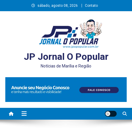
Skip
sábado, agosto 08, 2026
Contato
to
content
JP Jornal O Popular
Notícias de Marília e Região