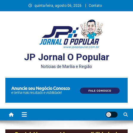
Skip
quinta-feira, agosto 06, 2026
Contato
to
content
JP Jornal O Popular
Notícias de Marília e Região