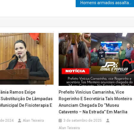
Homens armados assaltam comércios na zona norte de Marília
ânia Ramos Exige
Prefeito Vinícius Camarinha, Vice
 Substituição De Lâmpadas
Rogerinho E Secretária Taís Monteiro
unicipal De Fisioterapia E
Anunciam Chegada Do “Museu
Catavento – Na Estrada” Em Marília
 de 2024
Alan Teixeira
3 de setembro de 2025
Alan Teixeira