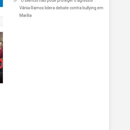
“O silêncio não pode proteger o agressor”:
Vânia Ramos lidera debate contra bullying em
Marília