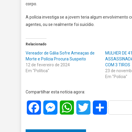
corpo.
A polícia investiga se a jovem teria algum envolvimento 
agentes, ou se realmente foi suicídio.
Relacionado
Vereador de Gália Sofre Ameaças de
MULHER DE 4
Morte e Polícia Procura Suspeito
ASSASSINAD
12 de fevereiro de 2024
COM 3 TIROS
Em "Política"
23 de novemb
Em "Polícia"
Compartilhar esta notícia agora:
Facebook
Messenger
WhatsApp
Twitter
Share