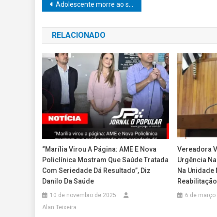
Navegação
Adolescente morre ao ser atingido por carro em acostamento de rodovia
de
RELACIONADO
Post
“Marília Virou A Página: AME E Nova
Vereadora V
Policlínica Mostram Que Saúde Tratada
Urgência Na
Com Seriedade Dá Resultado”, Diz
Na Unidade M
Danilo Da Saúde
Reabilitação
10 de novembro de 2025
6 de março
Alan Teixeira