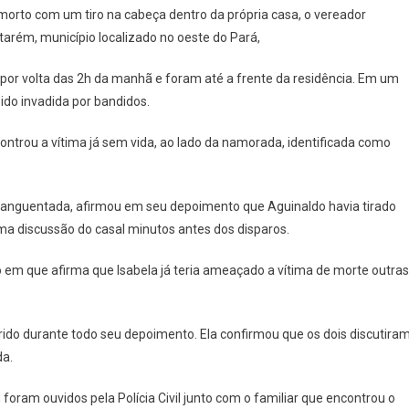
morto com um tiro na cabeça dentro da própria casa, o vereador
tarém, município localizado no oeste do Pará,
 por volta das 2h da manhã e foram até a frente da residência. Em um
ido invadida por bandidos.
controu a vítima já sem vida, ao lado da namorada, identificada como
sanguentada, afirmou em seu depoimento que Aguinaldo havia tirado
ma discussão do casal minutos antes dos disparos.
eo em que afirma que Isabela já teria ameaçado a vítima de morte outras
ido durante todo seu depoimento. Ela confirmou que os dois discutiram
da.
foram ouvidos pela Polícia Civil junto com o familiar que encontrou o