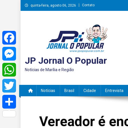
Skip
Contato
quinta-feira, agosto 06, 2026
to
content
Facebook
JP Jornal O Popular
Messenger
Notícias de Marília e Região
WhatsApp
Notícias
Brasil
Cidade
Entrevista
Twitter
Share