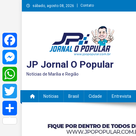
Skip
Contato
sábado, agosto 08, 2026
to
content
Facebook
JP Jornal O Popular
Messenger
Notícias de Marília e Região
WhatsApp
Notícias
Brasil
Cidade
Entrevista
Twitter
Share