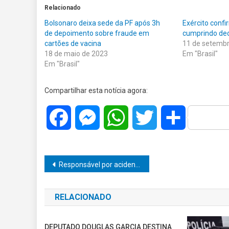
Relacionado
Bolsonaro deixa sede da PF após 3h
Exército conf
de depoimento sobre fraude em
cumprindo de
cartões de vacina
11 de setemb
18 de maio de 2023
Em "Brasil"
Em "Brasil"
Compartilhar esta notícia agora:
Facebook
Messenger
WhatsApp
Twitter
Share
Navegação
Responsável por acidente que matou mulher e adolescente a caminho de cerimônia de casamento tornou-se réu da Justiça
de
RELACIONADO
Post
DEPUTADO DOUGLAS GARCIA DESTINA