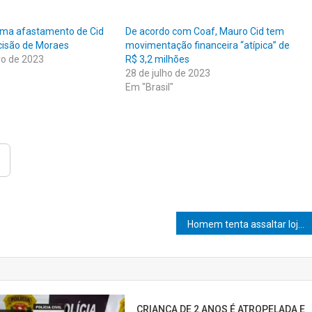
irma afastamento de Cid
De acordo com Coaf, Mauro Cid tem
cisão de Moraes
movimentação financeira “atípica” de
ro de 2023
R$ 3,2 milhões
28 de julho de 2023
Em "Brasil"
Homem tenta assaltar loja próxima a sua casa e é preso
CRIANÇA DE 2 ANOS É ATROPELADA E