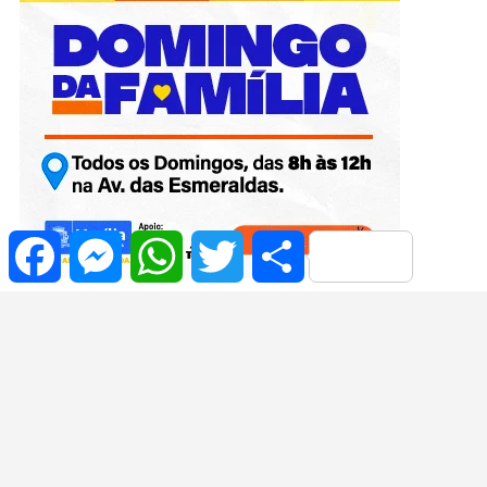
Facebook
Messenger
WhatsApp
Twitter
Share
1 Android: What to Know for Casino and Sports Betting
Bonos de Miramar Casino: desglose completo y cómo
aprovecharlos