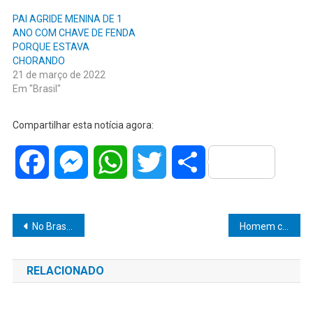
PAI AGRIDE MENINA DE 1
ANO COM CHAVE DE FENDA
PORQUE ESTAVA
CHORANDO
21 de março de 2022
Em "Brasil"
Compartilhar esta notícia agora:
Facebook
Messenger
WhatsApp
Twitter
Share
Navegação
No Brasil, mais de metade das pessoas têm deficiência de vitamina D
Homem com vida dupla há 8 anos, assassina a amante e é preso
de
RELACIONADO
Post