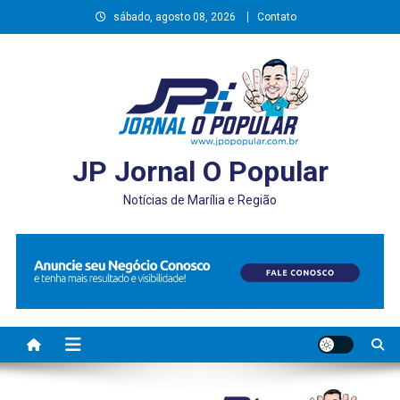
Skip
sábado, agosto 08, 2026
Contato
to
content
JP Jornal O Popular
Notícias de Marília e Região