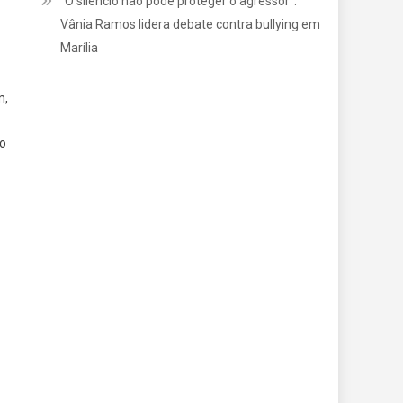
“O silêncio não pode proteger o agressor”:
Vânia Ramos lidera debate contra bullying em
Marília
m,
ão