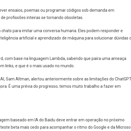
rever ensaios, poemas ou programar códigos sob demanda em
e profissões inteiras se tornando obsoletas.
em chats para imitar uma conversa humana. Eles podem responder e
eligência artificial e aprendizado de máquina para solucionar dúvidas 
Bard, com base na linguagem Lambda, sabendo que paira uma ameaça
om links, e que é o mais usado no mundo.
AI, Sam Altman, alertou anteriormente sobre as limitações do ChatGPT
agora. É uma prévia do progresso; temos muito trabalho a fazer em
agem baseado em IA do Baidu deve entrar em operação no próximo
teste beta mais cedo para acompanhar o ritmo do Google e da Microso