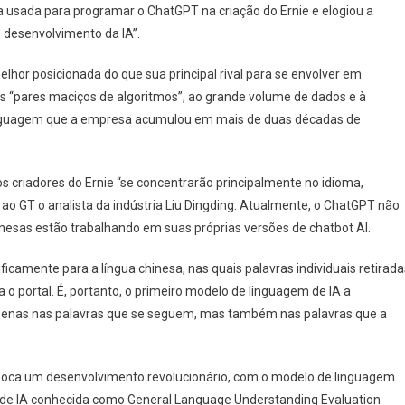
ia usada para programar o ChatGPT na criação do Ernie e elogiou a
 desenvolvimento da IA”.
elhor posicionada do que sua principal rival para se envolver em
s “pares maciços de algoritmos”, ao grande volume de dados e à
nguagem que a empresa acumulou em mais de duas décadas de
.
 criadores do Ernie “se concentrarão principalmente no idioma,
ao GT o analista da indústria Liu Dingding. Atualmente, o ChatGPT não
inesas estão trabalhando em suas próprias versões de chatbot AI.
camente para a língua chinesa, nas quais palavras individuais retirada
 o portal. É, portanto, o primeiro modelo de linguagem de IA a
 apenas nas palavras que se seguem, mas também nas palavras que a
 época um desenvolvimento revolucionário, com o modelo de linguagem
de IA conhecida como General Language Understanding Evaluation