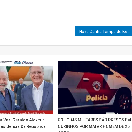
Novo Ganha Tempo de Bernardino de Campos conquistado pela atual gestão do Prefeito Wilson Garcia foi inaugurado na última sexta (10).
ra Vez, Geraldo Alckmin
POLICIAIS MILITARES SÃO PRESOS EM
esidência Da República
OURINHOS POR MATAR HOMEM DE 26