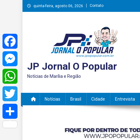
Skip
Contato
quinta-feira, agosto 06, 2026
to
content
Facebook
JP Jornal O Popular
Messenger
Notícias de Marília e Região
WhatsApp
Notícias
Brasil
Cidade
Entrevista
Twitter
Share