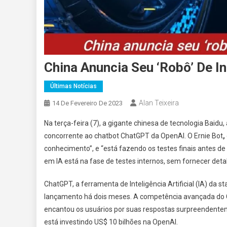
China Anuncia Seu ‘robô’ De Int
Últimas Notícias
Alan Teixeira
14 De Fevereiro De 2023
Na terça-feira (7), a gigante chinesa de tecnologia Baid
concorrente ao chatbot ChatGPT da OpenAI. O Ernie Bot
,
conhecimento”, e “está fazendo os testes finais antes de
em IA está na fase de testes internos, sem fornecer deta
ChatGPT, a ferramenta de Inteligência Artificial (IA) da 
lançamento há dois meses. A competência avançada do
encantou os usuários por suas respostas surpreendenteme
está investindo US$ 10 bilhões na OpenAI.