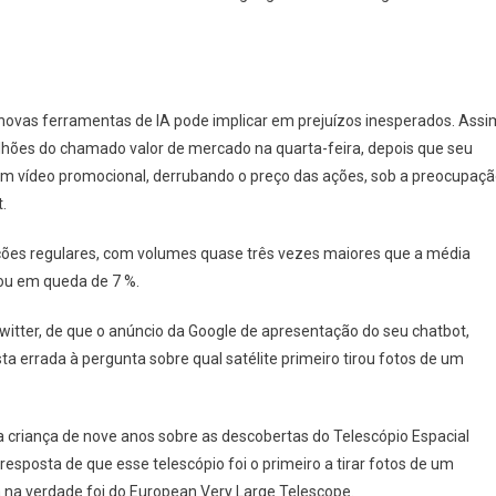
ovas ferramentas de IA pode implicar em prejuízos inesperados. Assi
hões do chamado valor de mercado na quarta-feira, depois que seu
m vídeo promocional, derrubando o preço das ações, sob a preocupaç
.
ções regulares, com volumes quase três vezes maiores que a média
hou em queda de 7 %.
witter, de que o anúncio da Google de apresentação do seu chatbot,
a errada à pergunta sobre qual satélite primeiro tirou fotos de um
a criança de nove anos sobre as descobertas do Telescópio Espacial
sposta de que esse telescópio foi o primeiro a tirar fotos de um
a na verdade foi do European Very Large Telescope.