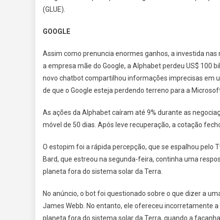
(GLUE).
GOOGLE
Assim como prenuncia enormes ganhos, a investida nas n
a empresa mãe do Google, a Alphabet perdeu US$ 100 bil
novo chatbot compartilhou informações imprecisas em u
de que o Google esteja perdendo terreno para a Microsoft
As ações da Alphabet caíram até 9% durante as negocia
móvel de 50 dias. Após leve recuperação, a cotação fec
O estopim foi a rápida percepção, que se espalhou pelo T
Bard, que estreou na segunda-feira, continha uma respost
planeta fora do sistema solar da Terra.
No anúncio, o bot foi questionado sobre o que dizer a um
James Webb. No entanto, ele ofereceu incorretamente a re
planeta fora do sistema solar da Terra, quando a façanh