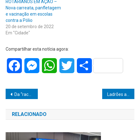
ROTARIANOS EM AÇÃO –
Nova carreata, panfletagem
e vacinação em escolas
contra a Pólio
20 de setembro de 2022
Em "Cidade"
Compartilhar esta notícia agora:
Facebook
Messenger
WhatsApp
Twitter
Share
Navegação
Da “rachadinha oficial” ao roubo da despensa: Alvorada parecia “Casa da mãe Joana”
Ladrões aplicam golpes em agências da Caixa em Marília e causam prejuízo de mais de R$ 6,2 mil
de
RELACIONADO
Post