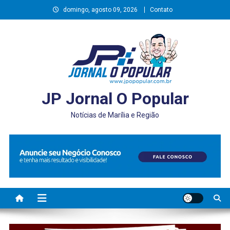
Skip
domingo, agosto 09, 2026
Contato
to
content
JP Jornal O Popular
Notícias de Marília e Região