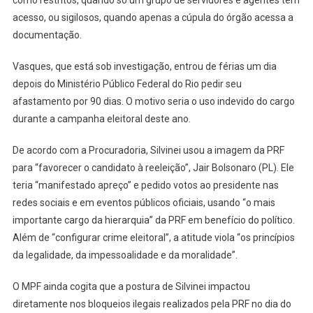
como restritos, quando só um grupo de servidores e agentes têm
acesso, ou sigilosos, quando apenas a cúpula do órgão acessa a
documentação.
Vasques, que está sob investigação, entrou de férias um dia
depois do Ministério Público Federal do Rio pedir seu
afastamento por 90 dias. O motivo seria o uso indevido do cargo
durante a campanha eleitoral deste ano.
De acordo com a Procuradoria, Silvinei usou a imagem da PRF
para “favorecer o candidato à reeleição”, Jair Bolsonaro (PL). Ele
teria “manifestado apreço” e pedido votos ao presidente nas
redes sociais e em eventos públicos oficiais, usando “o mais
importante cargo da hierarquia” da PRF em benefício do político.
Além de “configurar crime eleitoral”, a atitude viola “os princípios
da legalidade, da impessoalidade e da moralidade”.
O MPF ainda cogita que a postura de Silvinei impactou
diretamente nos bloqueios ilegais realizados pela PRF no dia do