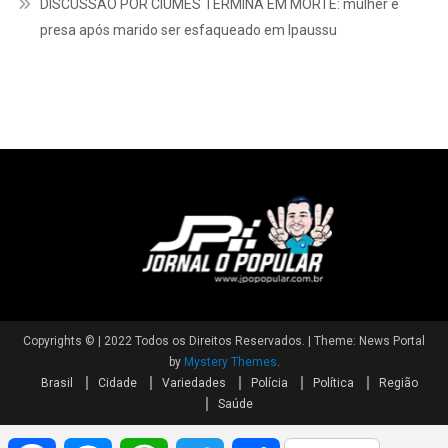
DISCUSSÃO POR CIÚMES TERMINA EM MORTE: mulher é
presa após marido ser esfaqueado em Ipaussu
Copyrights © | 2022 Todos os Direitos Reservados.
|
Theme: News Portal
by
Mystery Themes
.
Brasil
Cidade
Variedades
Polícia
Política
Região
Saúde
Facebook
Messenger
WhatsApp
Twitter
Share