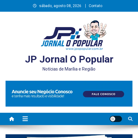
Skip
sábado, agosto 08, 2026
Contato
to
content
JP Jornal O Popular
Notícias de Marília e Região