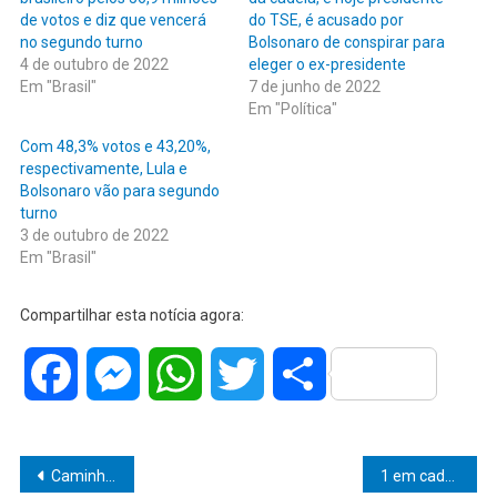
de votos e diz que vencerá
do TSE, é acusado por
no segundo turno
Bolsonaro de conspirar para
4 de outubro de 2022
eleger o ex-presidente
Em "Brasil"
7 de junho de 2022
Em "Política"
Com 48,3% votos e 43,20%,
respectivamente, Lula e
Bolsonaro vão para segundo
turno
3 de outubro de 2022
Em "Brasil"
Compartilhar esta notícia agora:
Facebook
Messenger
WhatsApp
Twitter
Share
Navegação
Caminhada do Amor aconteceu neste sábado (29) no Bosque Municipal
1 em cada 4 brasileiros afirma que está faltando comida em casa