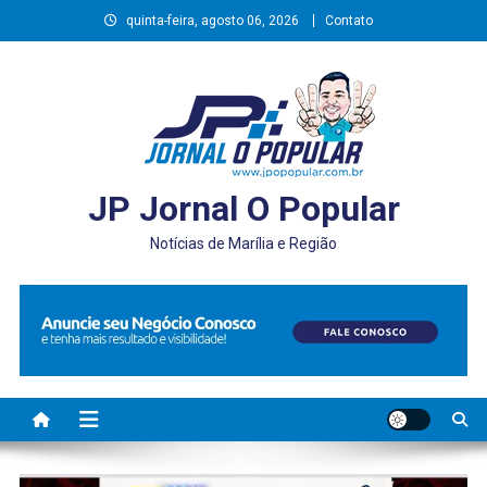
Skip
quinta-feira, agosto 06, 2026
Contato
to
content
JP Jornal O Popular
Notícias de Marília e Região