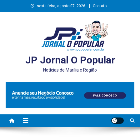
Skip
sexta-feira, agosto 07, 2026
Contato
to
content
JP Jornal O Popular
Notícias de Marília e Região