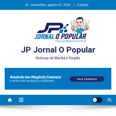
Skip
sexta-feira, agosto 07, 2026
Contato
to
content
JP Jornal O Popular
Notícias de Marília e Região