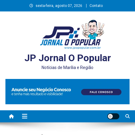
Skip
sexta-feira, agosto 07, 2026
Contato
to
content
JP Jornal O Popular
Notícias de Marília e Região