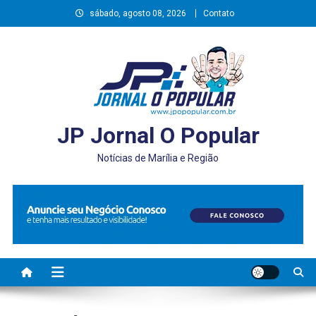
Skip
sábado, agosto 08, 2026
Contato
to
content
JP Jornal O Popular
Notícias de Marília e Região