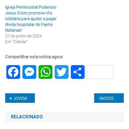
Igreja Pentecostal Poderoso
Jesus Cristo promove rifa
solidária para ajudar a pagar
dívida hospitalar do Pastor
Natanael
27 de junho de 2024
Em "Cidade"
Compartilhar esta notícia agora:
Facebook
Messenger
WhatsApp
Twitter
Share
Navegação
JOVEM ENVOLVIDO EM AGRESSÃO QUE DEIXOU A VÍTIMA NA UTI E A FEZ PERDER PARTE DA VISÃO É ABSOLVIDO EM JULGAMENTO
UM DOS PRINCIPAIS NOMES DO MAC, GUILHERME VIEIRA, PEDE RESCISÃO DE SEU CONTRATO
de
RELACIONADO
Post