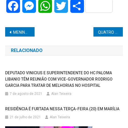
Facebook
Messenger
WhatsApp
Twitter
Share
Navegação
MENINA DE 15 ANOS É ESTUPRADA EM BANHEIRO DE PRAÇA EM BOTUCATU
QUATRO PESSOAS SÃO PRESAS POR INTEGRAR QUADRILHA DE TRÁFICO DE DROGAS EM GÁLIA
de
RELACIONADO
Post
DEPUTADO VINICIUS E SUPERINTENDENTE DO HC PALOMA
LIBANIO TÊM REUNIÃO COM VICE-GOVERNADOR RODRIGO
GARCIA PARA TRATAR DE MELHORIAS NO HOSPITAL
7 de agosto de 2021
Alan Teixeira
RESIDÊNCIA É FURTADA NESSA TERÇA-FEIRA (20) EM MARÍLIA
21 de julho de 2021
Alan Teixeira