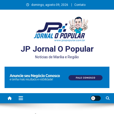
Skip
domingo, agosto 09, 2026
Contato
to
content
JP Jornal O Popular
Notícias de Marília e Região