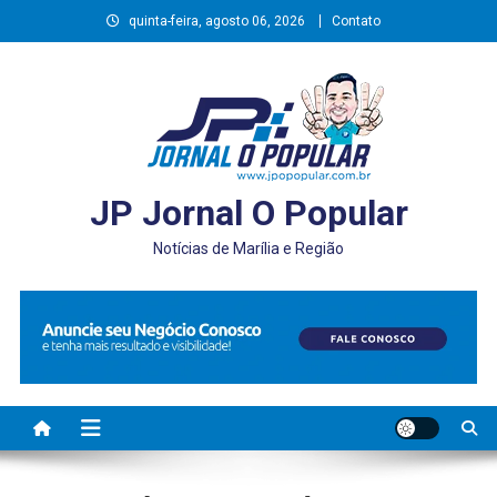
Skip
quinta-feira, agosto 06, 2026
Contato
to
content
JP Jornal O Popular
Notícias de Marília e Região