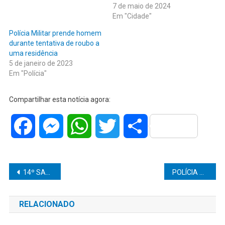
7 de maio de 2024
Em "Cidade"
Polícia Militar prende homem
durante tentativa de roubo a
uma residência
5 de janeiro de 2023
Em "Polícia"
Compartilhar esta notícia agora:
Facebook
Messenger
WhatsApp
Twitter
Share
Navegação
14º SALÁRIO SERÁ LIBERADO APÓS A ANTECIPAÇÃO DO 13º PELO INSS?
POLÍCIA MILITAR RECUPERA MOTOCICLETA FURTADA NA RODOVIA SP-294, PRÓXIMO A VERA CRUZ.
de
RELACIONADO
Post