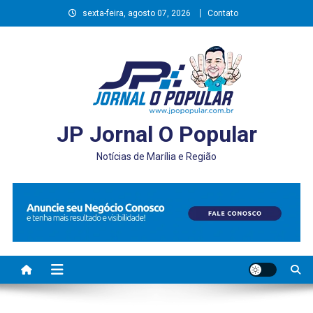
Skip
sexta-feira, agosto 07, 2026
Contato
to
content
JP Jornal O Popular
Notícias de Marília e Região