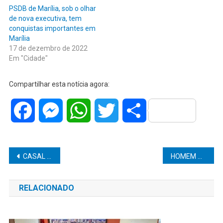
PSDB de Marília, sob o olhar
de nova executiva, tem
conquistas importantes em
Marília
17 de dezembro de 2022
Em "Cidade"
Compartilhar esta notícia agora:
Facebook
Messenger
WhatsApp
Twitter
Share
Navegação
CASAL SE SEPARA E PEDE NA JUSTIÇA AUTORIZAÇÃO PARA DESCARTE DE EMBRIÕES CONGELADOS
HOMEM QUE SE PASSAVA POR JUIZ É PRESO COM 10 ARMAS EM FUNDO FALSO DE CARRO
de
RELACIONADO
Post