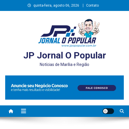
Skip
quinta-feira, agosto 06, 2026
Contato
to
content
JP Jornal O Popular
Notícias de Marília e Região