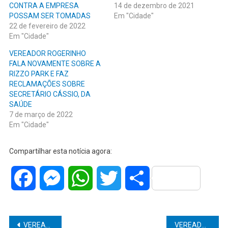
CONTRA A EMPRESA
14 de dezembro de 2021
POSSAM SER TOMADAS
Em "Cidade"
22 de fevereiro de 2022
Em "Cidade"
VEREADOR ROGERINHO
FALA NOVAMENTE SOBRE A
RIZZO PARK E FAZ
RECLAMAÇÕES SOBRE
SECRETÁRIO CÁSSIO, DA
SAÚDE
7 de março de 2022
Em "Cidade"
Compartilhar esta notícia agora:
Facebook
Messenger
WhatsApp
Twitter
Share
Navegação
VEREADOR DANILO DA SAÚDE REQUER QUE A PREFEITURA REVEJA A QUESTÃO DO VALE ALIMENTAÇÃO DOS SERVIDORES MUNICIPAIS, QUE DEVE SER REAJUSTADO E PAGO EM DINHEIRO AO SERVIDOR
VEREADOR EVANDRO GALETE REQUER MUTIRÃO DE CASTRAÇÃO DE ANIMAIS À PREFEITURA MUNICIPAL