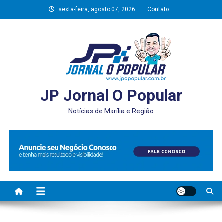
Skip
sexta-feira, agosto 07, 2026
Contato
to
content
JP Jornal O Popular
Notícias de Marília e Região