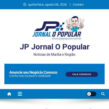
Skip
quinta-feira, agosto 06, 2026
Contato
to
content
JP Jornal O Popular
Notícias de Marília e Região