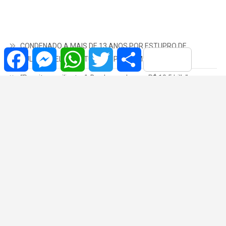
CONDENADO A MAIS DE 13 ANOS POR ESTUPRO DE
Facebook
Messenger
WhatsApp
Twitter
Share
VULNERÁVEL É CAPTURADO PELA PM EM POMPEIA
“Receitas resilientes”: Bradesco alcança R$ 10,5 bilhões com
serviços no segundo trimestre
“REDUZIR A VELOCIDADE É PROTEGER VIDAS”: BATATA
CORREDATO PEDE MEDIDAS DE SEGURANÇA NO ALTO
CAFEZAL
“REFORMAR O PEDRO SOLA É INVESTIR NOS JOVENS E NO
FUTURO DE MARÍLIA”, DESTACA JOÃO DO BAR
“O silêncio não pode proteger o agressor”: Vânia Ramos lidera
debate contra bullying em Marília