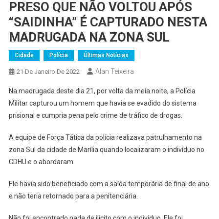
PRESO QUE NÃO VOLTOU APÓS
“SAIDINHA” É CAPTURADO NESTA
MADRUGADA NA ZONA SUL
Cidade
Polícia
Últimas Notícias
Alan Teixeira
21 De Janeiro De 2022
Na madrugada deste dia 21, por volta da meia noite, a Polícia
Militar capturou um homem que havia se evadido do sistema
prisional e cumpria pena pelo crime de tráfico de drogas.
A equipe de Força Tática da polícia realizava patrulhamento na
zona Sul da cidade de Marília quando localizaram o indivíduo no
CDHU e o abordaram.
Ele havia sido beneficiado com a saída temporária de final de ano
e não teria retornado para a penitenciária.
Não foi encontrado nada de ilícito com o indivíduo. Ele foi