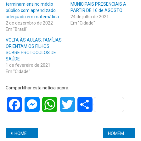
terminam ensino médio
MUNICIPAIS PRESENCIAIS A
público com aprendizado
PARTIR DE 16 de AGOSTO
adequado em matemática
24 de julho de 2021
2 de dezembro de 2022
Em "Cidade"
Em "Brasil"
VOLTA ÀS AULAS: FAMÍLIAS
ORIENTAM OS FILHOS
SOBRE PROTOCOLOS DE
SAÚDE
1 de fevereiro de 2021
Em "Cidade"
Compartilhar esta notícia agora:
Facebook
Messenger
WhatsApp
Twitter
Share
Navegação
HOMEM É ASSASSINADO NA ZONA OESTE DE MARÍLIA NESTA MADRUGADA. DIG INVESTIGA O CASO.
HOMEM QUE TENTOU MATAR EX-ESPOSA E FILHA DE 2 ANOS EM OCAUÇU VAI A JULGAMENTO NESTA QUINTA-FEIRA