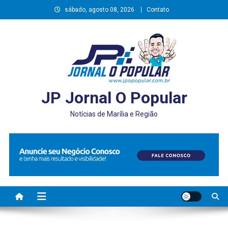
Skip
sábado, agosto 08, 2026
Contato
to
content
JP Jornal O Popular
Notícias de Marília e Região