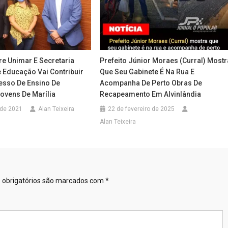
re Unimar E Secretaria
Prefeito Júnior Moraes (Curral) Mostr
 Educação Vai Contribuir
Que Seu Gabinete É Na Rua E
sso De Ensino De
Acompanha De Perto Obras De
ovens De Marília
Recapeamento Em Alvinlândia
 de 2021
Alan Teixeira
22 de fevereiro de 2025
Alan Teixeira
obrigatórios são marcados com
*