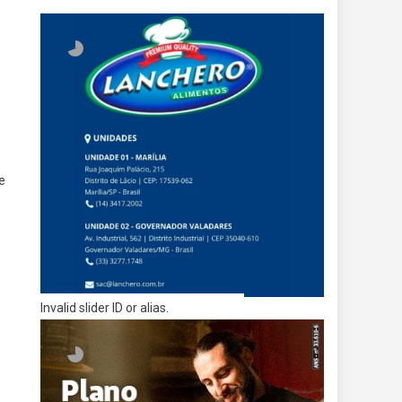
e
Invalid slider ID or alias.