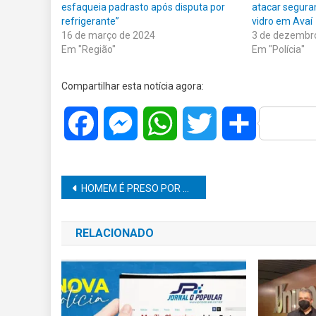
esfaqueia padrasto após disputa por
atacar segura
refrigerante”
vidro em Avaí
16 de março de 2024
3 de dezembr
Em "Região"
Em "Polícia"
Compartilhar esta notícia agora:
Facebook
Messenger
WhatsApp
Twitter
Share
Navegação
HOMEM É PRESO POR VIOLÊNCIA DOMÉSTICA NESTE SÁBADO
de
RELACIONADO
Post