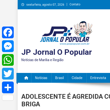
Skip
Contato
sexta-feira, agosto 07, 2026
to
content
Facebook
JP Jornal O Popular
Messenger
Notícias de Marília e Região
WhatsApp
Notícias
Brasil
Cidade
Entrevista
Twitter
ADOLESCENTE É AGREDIDA 
Share
BRIGA