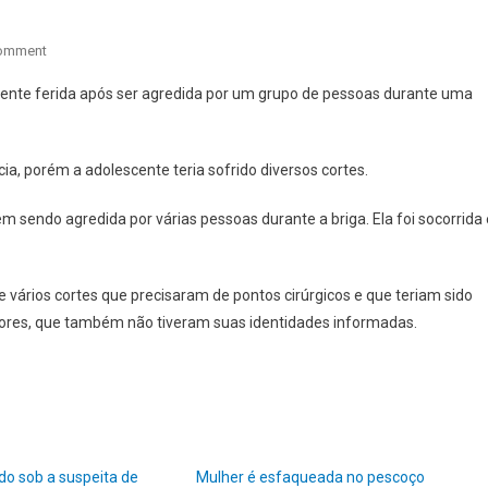
On
Comment
ADOLESCENTE
mente ferida após ser agredida por um grupo de pessoas durante uma
É
AGREDIDA
COM
a, porém a adolescente teria sofrido diversos cortes.
GARRAFAS
QUEBRADAS
 sendo agredida por várias pessoas durante a briga. Ela foi socorrida 
DURANTE
BRIGA
e vários cortes que precisaram de pontos cirúrgicos e que teriam sido
ores, que também não tiveram suas identidades informadas.
o sob a suspeita de
Mulher é esfaqueada no pescoço