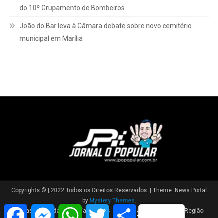
do 10º Grupamento de Bombeiros
João do Bar leva à Câmara debate sobre novo cemitério
municipal em Marília
Copyrights © | 2022 Todos os Direitos Reservados.
|
Theme: News Portal
by
Mystery Themes
.
Facebook
Messenger
WhatsApp
Twitter
Share
Brasil
Cidade
Variedades
Polícia
Política
Região