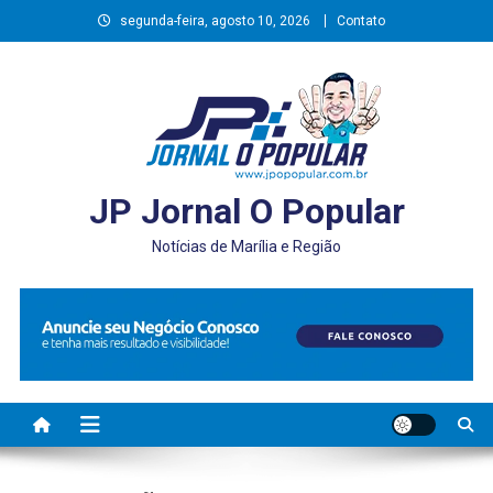
Skip
segunda-feira, agosto 10, 2026
Contato
to
content
JP Jornal O Popular
Notícias de Marília e Região