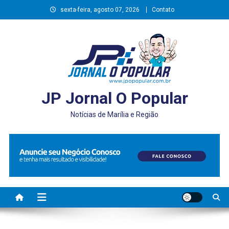
Skip
sexta-feira, agosto 07, 2026
Contato
to
content
JP Jornal O Popular
Notícias de Marília e Região