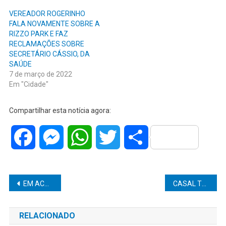
VEREADOR ROGERINHO
FALA NOVAMENTE SOBRE A
RIZZO PARK E FAZ
RECLAMAÇÕES SOBRE
SECRETÁRIO CÁSSIO, DA
SAÚDE
7 de março de 2022
Em "Cidade"
Compartilhar esta notícia agora:
Facebook
Messenger
WhatsApp
Twitter
Share
Navegação
EM ACORDO COM PREFEITURA, EMPRESA DE ÔNIBUS AUMENTA TARIFA EM 15%
CASAL TEM CORTE NO FORNECIMENTO DE ENERGIA DURANTE SUA CERIMÔNIA DE CASAMENTO E É INDENIZADO EM R$ 20 MIL
de
RELACIONADO
Post