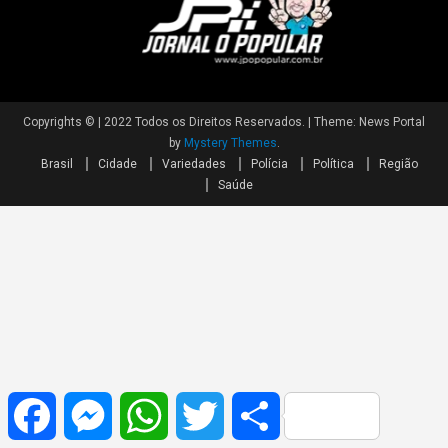
Copyrights © | 2022 Todos os Direitos Reservados.
|
Theme: News Portal
by
Mystery Themes
.
Brasil
Cidade
Variedades
Polícia
Política
Região
Saúde
Facebook
Messenger
WhatsApp
Twitter
Share