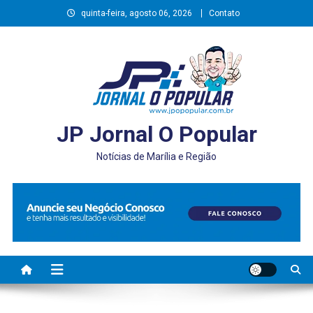
Skip
quinta-feira, agosto 06, 2026
Contato
to
content
JP Jornal O Popular
Notícias de Marília e Região