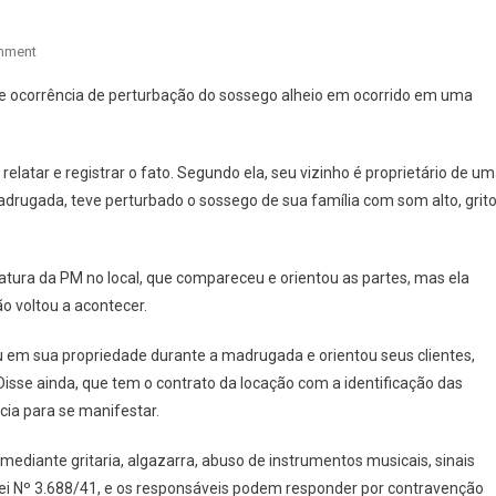
On
mment
POLÍCIA
m de ocorrência de perturbação do sossego alheio em ocorrido em uma
É
CHAMADA
EM
atar e registrar o fato. Segundo ela, seu vizinho é proprietário de u
CHÁCARA
adrugada, teve perturbado o sossego de sua família com som alto, grit
EM
ECHAPORÃ
POR
atura da PM no local, que compareceu e orientou as partes, mas ela
PERTURBAÇÃO
o voltou a acontecer.
DO
SOSSEGO
 em sua propriedade durante a madrugada e orientou seus clientes,
ALHEIO
NESTE
Disse ainda, que tem o contrato da locação com a identificação das
SÁBADO
ia para se manifestar.
 mediante gritaria, algazarra, abuso de instrumentos musicais, sinais
-Lei Nº 3.688/41, e os responsáveis podem responder por contravenção