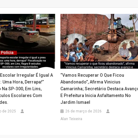
Escolar Irregular É Igual A
“Vamos Recuperar O Que Ficou
: Uma Hora, Derrapa!”
Abandonado”, Afirma Vinicius
 Na SP-300, Em Lins,
Camarinha; Secretário Destaca Avanç
ículos Escolares Com
E Prefeitura Inicia Asfaltamento No
des.
Jardim Ismael
o de 2025
26 de março de 2026
Alan Teixeira