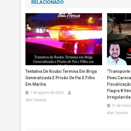
RELACIONADO
Post
Tentativa De Roubo Termina Em Briga
“Transporte 
Generalizada E Prisão De Pai E Filho
Pneu Careca
Em Marília
Fiscalização
Flagra 8 Ve
7 de agosto de 2024
Irregularida
Alan Teixeira
21 de març
Alan Teixeira