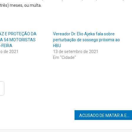
 (três) meses, ou multa.
AZ E PROTEÇÃO DA
Vereador Dr. Elio Ajeka fala sobre
UA 54 MOTORISTAS
perturbação de sossego próxima ao
-FEIRA
HBU
ro de 2021
13 de setembro de 2021
Em "Cidade"
ACUSADO DE MATAR A ENTEADA DE 2 ANOS NO CDHU TEM JULGAMENTO NESTA QUINTA-FEIRA