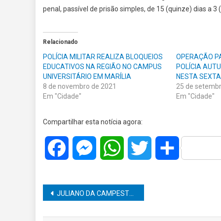
penal, passível de prisão simples, de 15 (quinze) dias a 3
Relacionado
POLÍCIA MILITAR REALIZA BLOQUEIOS
OPERAÇÃO P
EDUCATIVOS NA REGIÃO NO CAMPUS
POLÍCIA AUT
UNIVERSITÁRIO EM MARÍLIA
NESTA SEXTA
8 de novembro de 2021
25 de setemb
Em "Cidade"
Em "Cidade"
Compartilhar esta notícia agora:
Facebook
Messenger
WhatsApp
Twitter
Share
Navegação
JULIANO DA CAMPESTRE FALA SOBRE OS PARAQUEDISTAS ELEITORAIS
de