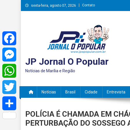
Skip
Contato
sexta-feira, agosto 07, 2026
to
content
Facebook
JP Jornal O Popular
Messenger
Notícias de Marília e Região
WhatsApp
Notícias
Brasil
Cidade
Entrevista
Twitter
POLÍCIA É CHAMADA EM CH
Share
PERTURBAÇÃO DO SOSSEGO 