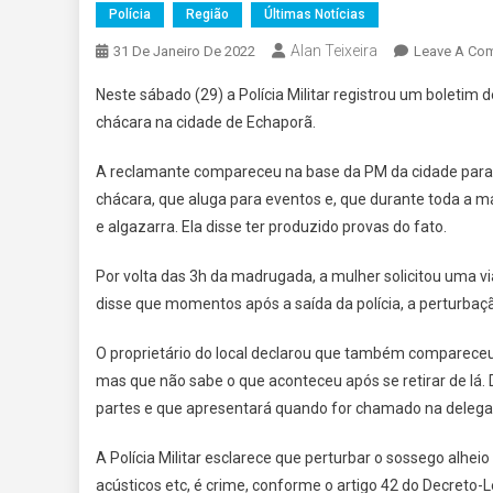
Polícia
Região
Últimas Notícias
Alan Teixeira
31 De Janeiro De 2022
Leave A Co
Neste sábado (29) a Polícia Militar registrou um boleti
chácara na cidade de Echaporã.
A reclamante compareceu na base da PM da cidade para rel
chácara, que aluga para eventos e, que durante toda a m
e algazarra. Ela disse ter produzido provas do fato.
Por volta das 3h da madrugada, a mulher solicitou uma vi
disse que momentos após a saída da polícia, a perturbaçã
O proprietário do local declarou que também compareceu
mas que não sabe o que aconteceu após se retirar de lá. 
partes e que apresentará quando for chamado na delegac
A Polícia Militar esclarece que perturbar o sossego alheio
acústicos etc, é crime, conforme o artigo 42 do Decreto