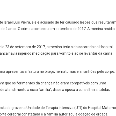
te Israel Luís Vieira, ele é acusado de ter causado lesões que resultara
, de 2 anos. O crime aconteceu em setembro de 2017. A menina residia
dia 23 de setembro de 2017, a menina teria sido socorrida no Hospital
riança havia ingerido medicação para vômito e ao se levantar da cama
ina apresentava fratura no braço, hematomas e arranhões pelo corpo.
aram que os ferimentos da criança não eram compatíveis com uma
e atendimento a essa família”, disse a época a conselheira tutelar,
stado grave na Unidade de Terapia Intensiva (UTI) do Hospital Materno
morte cerebral constatada e a família autorizou a doação de órgãos.