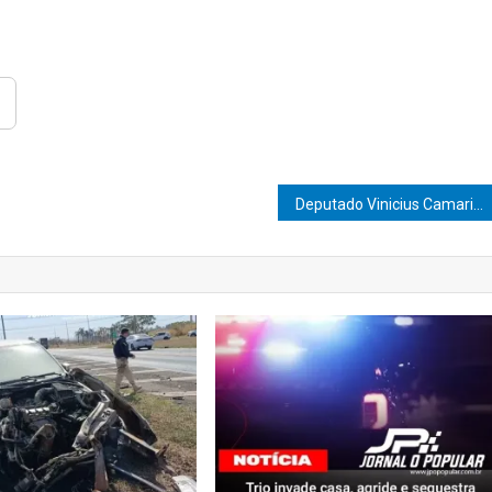
Deputado Vinicius Camarinha conquista 42 novos leitos para o Hospital das Clínicas