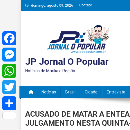
Skip
Contato
domingo, agosto 09, 2026
to
content
Facebook
JP Jornal O Popular
Messenger
Notícias de Marília e Região
WhatsApp
Notícias
Brasil
Cidade
Entrevista
Twitter
ACUSADO DE MATAR A ENTEA
Share
JULGAMENTO NESTA QUINTA