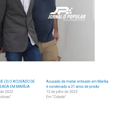
OJE (3) O ACUSADO DE
Acusado de matar enteado em Marília
EADA EM MARÍLIA
é condenado a 21 anos de prisão
 de 2022
13 de julho de 2023
tícias"
Em "Cidade"