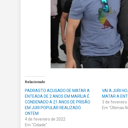
Relacionado
PADRASTO ACUSADO DE MATAR A
VAI A JURI H
ENTEADA DE 2 ANOS EM MARÍLIA É
MATAR A ENT
CONDENADO A 21 ANOS DE PRISÃO
3 de fevereiro
EM JURI POPULAR REALIZADO
Em "Últimas No
ONTEM
4 de fevereiro de 2022
Em "Cidade"