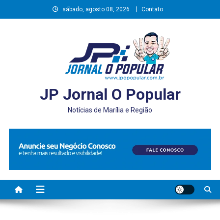
Skip
sábado, agosto 08, 2026
Contato
to
content
JP Jornal O Popular
Notícias de Marília e Região