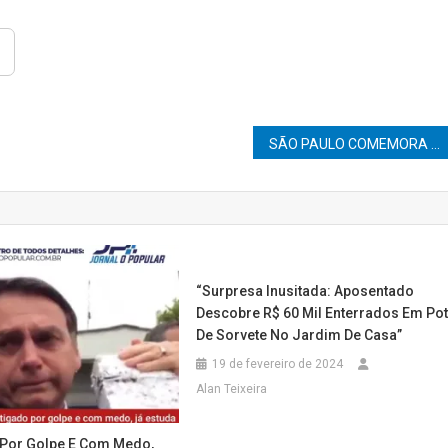
SÃO PAULO COMEMORA HOJE 468 ANOS
“Surpresa Inusitada: Aposentado
Descobre R$ 60 Mil Enterrados Em Po
De Sorvete No Jardim De Casa”
19 de fevereiro de 2024
Alan Teixeira
 Por Golpe E Com Medo,