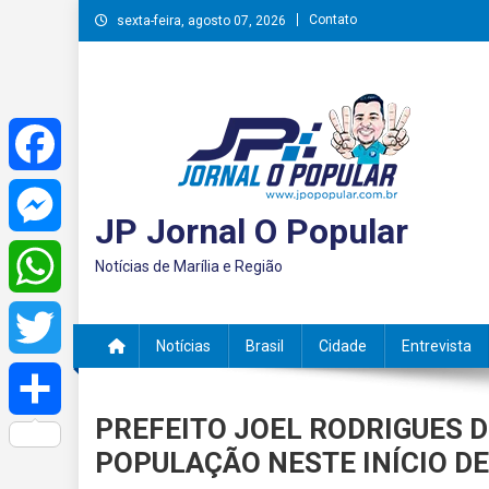
Skip
Contato
sexta-feira, agosto 07, 2026
to
content
Facebook
JP Jornal O Popular
Messenger
Notícias de Marília e Região
WhatsApp
Notícias
Brasil
Cidade
Entrevista
Twitter
PREFEITO JOEL RODRIGUES 
Share
POPULAÇÃO NESTE INÍCIO D