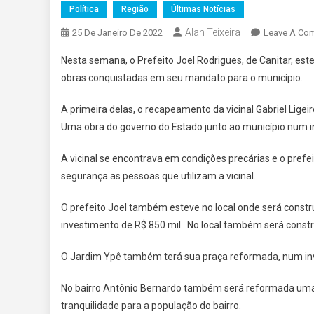
Política
Região
Últimas Notícias
Alan Teixeira
25 De Janeiro De 2022
Leave A Co
Nesta semana, o Prefeito Joel Rodrigues, de Canitar, est
obras conquistadas em seu mandato para o município.
A primeira delas, o recapeamento da vicinal Gabriel Ligei
Uma obra do governo do Estado junto ao município num i
A vicinal se encontrava em condições precárias e o prefeit
segurança as pessoas que utilizam a vicinal.
O prefeito Joel também esteve no local onde será const
investimento de R$ 850 mil. No local também será const
O Jardim Ypê também terá sua praça reformada, num inv
No bairro Antônio Bernardo também será reformada uma p
tranquilidade para a população do bairro.