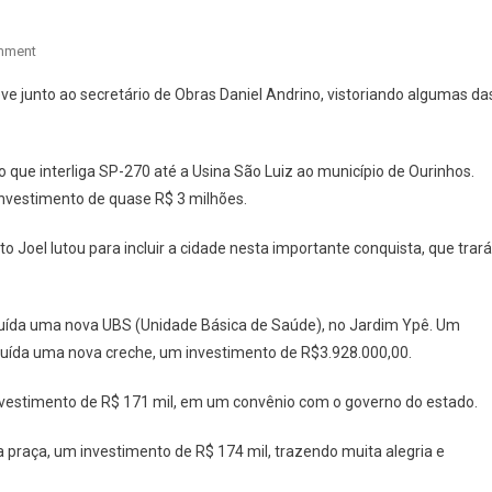
On
mment
PREFEITO
eve junto ao secretário de Obras Daniel Andrino, vistoriando algumas da
JOEL
RODRIGUES
DE
ro que interliga SP-270 até a Usina São Luiz ao município de Ourinhos.
CANITAR
nvestimento de quase R$ 3 milhões.
PRESTA
CONTAS
o Joel lutou para incluir a cidade nesta importante conquista, que trará
A
POPULAÇÃO
NESTE
ruída uma nova UBS (Unidade Básica de Saúde), no Jardim Ypê. Um
INÍCIO
ruída uma nova creche, um investimento de R$3.928.000,00.
DE
ANO
estimento de R$ 171 mil, em um convênio com o governo do estado.
raça, um investimento de R$ 174 mil, trazendo muita alegria e