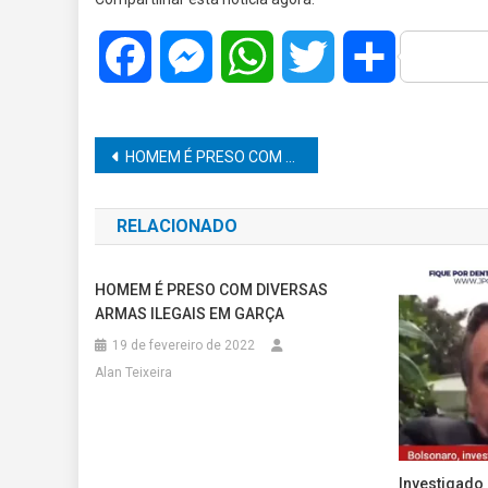
Facebook
Messenger
WhatsApp
Twitter
Share
Navegação
HOMEM É PRESO COM ARMA ILEGAL EM TUPÃ
de
RELACIONADO
Post
HOMEM É PRESO COM DIVERSAS
ARMAS ILEGAIS EM GARÇA
19 de fevereiro de 2022
Alan Teixeira
Investigado