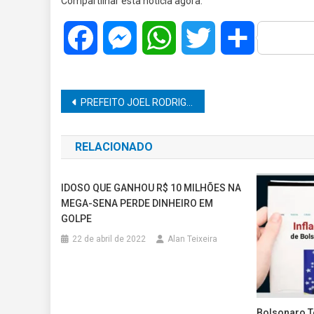
Compartilhar esta notícia agora:
Facebook
Messenger
WhatsApp
Twitter
Share
Navegação
PREFEITO JOEL RODRIGUES DE CANITAR INICIA O ANO COM MUITO TRABALHO
de
RELACIONADO
Post
IDOSO QUE GANHOU R$ 10 MILHÕES NA
MEGA-SENA PERDE DINHEIRO EM
GOLPE
22 de abril de 2022
Alan Teixeira
Bolsonaro T