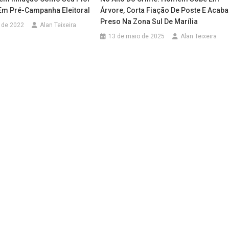
Em Pré-Campanha Eleitoral
Árvore, Corta Fiação De Poste E Acaba
Preso Na Zona Sul De Marília
 de 2022
Alan Teixeira
13 de maio de 2025
Alan Teixeira