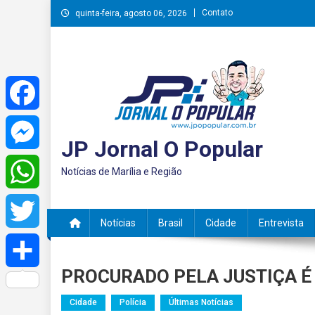
Skip
Contato
quinta-feira, agosto 06, 2026
to
content
Facebook
JP Jornal O Popular
Messenger
Notícias de Marília e Região
WhatsApp
Notícias
Brasil
Cidade
Entrevista
Twitter
PROCURADO PELA JUSTIÇA 
Share
Cidade
Polícia
Últimas Notícias