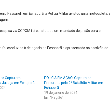
nio Passareli, em Echaporã, a Polícia Militar avistou uma motocicleta, 
dagem.
pesquisa via COPOM foi constatado um mandado de prisão para o
uo foi conduzido à delegacia de Echaporã e apresentado ao escrivão de
tares Capturam
POLÍCIA EM AÇÃO: Captura de
a Justiça em Echaporã
Procurada pelo 9º Batalhão Militar em
2024
Echaporã
19 de janeiro de 2024
Em "Região"