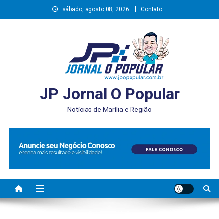
Skip
sábado, agosto 08, 2026
Contato
to
content
JP Jornal O Popular
Notícias de Marília e Região