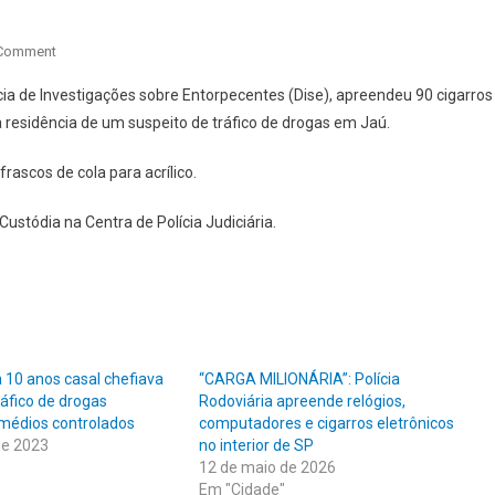
On
 Comment
POLÍCIA
gacia de Investigações sobre Entorpecentes (Dise), apreendeu 90 cigarros
APREENDE
a residência de um suspeito de tráfico de drogas em Jaú.
CONTRABANDO
DE
rascos de cola para acrílico.
CIGARROS
ELETRÔNICOS
stódia na Centra de Polícia Judiciária.
EM
JAÚ
 10 anos casal chefiava
“CARGA MILIONÁRIA”: Polícia
ráfico de drogas
Rodoviária apreende relógios,
emédios controlados
computadores e cigarros eletrônicos
de 2023
no interior de SP
12 de maio de 2026
Em "Cidade"