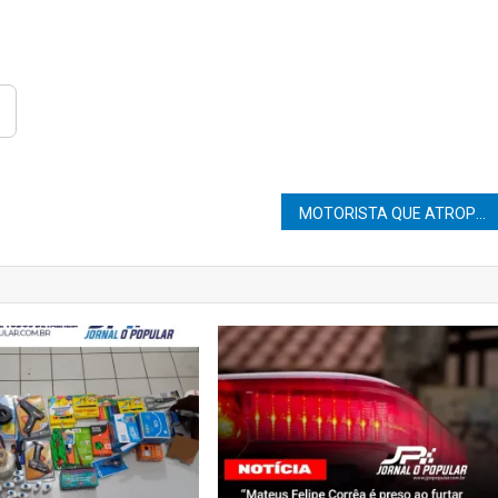
MOTORISTA QUE ATROPELOU CICLISTA DE 68 ANOS É IDENTIFICADO PELA POLÍCIA