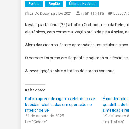
Polícia
Região
Últimas Notícias
Alan Teixeira
23 De Dezembro De 2021
Leave A
Nesta quarta-feira (22) a Polícia Civil, por meio da Dele
eletrônicos, com comercialização proibida pela Anvisa, n
Além dos cigarros, foram apreendidos um celular e cinco f
O homem foi preso em flagrante e aguarda audiência de Cu
A investigação sobre o tráfico de drogas continua.
Relacionado
Polícia apreende cigarros eletrônicos e
É condenado a
bebidas falsificadas em operação no
quadrilha de t
interior de SP
sintéticas e r
21 de agosto de 2025
19 de janeiro 
Em "Cidade"
Em "Polícia"