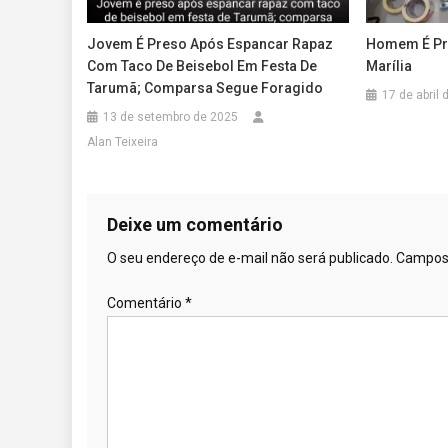
Jovem É Preso Após Espancar Rapaz
Homem É Pr
Com Taco De Beisebol Em Festa De
Marília
Tarumã; Comparsa Segue Foragido
17 de abril
13 de setembro de 2025
Alan Teixeira
Deixe um comentário
O seu endereço de e-mail não será publicado.
Campos 
Comentário
*