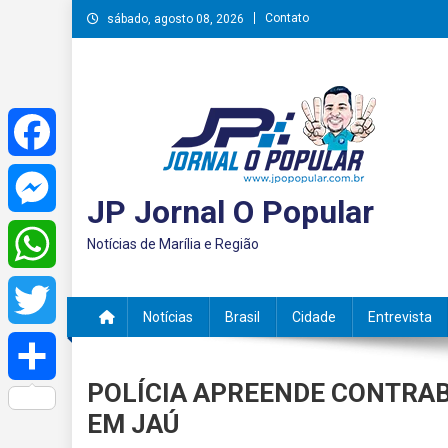
Skip
Contato
sábado, agosto 08, 2026
to
content
Facebook
JP Jornal O Popular
Messenger
Notícias de Marília e Região
WhatsApp
Notícias
Brasil
Cidade
Entrevista
Twitter
POLÍCIA APREENDE CONTRA
Share
EM JAÚ